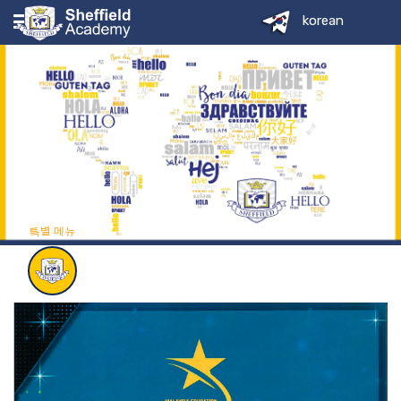
korean
셰필드
행동
서비스
특별 메뉴
페이지
셰필드 가족